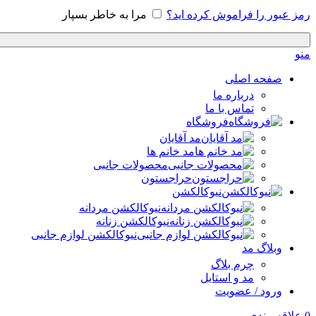
رمز عبور را فراموش کرده اید؟
مرا به خاطر بسپار
منو
صفحه اصلی
درباره ما
تماس با ما
فروشگاه
مد آقایان
مد خانم ها
محصولات جانبی
حراجستون
نیوکالکشن
نیوکالکشن مردانه
نیوکالکشن زنانه
نیوکالکشن لوازم جانبی
وبلاگ مد
چرم بلاگ
مد و استایل
ورود / عضویت
0
علاقه مندی