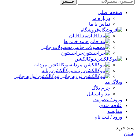
جستجو
صفحه اصلی
درباره ما
تماس با ما
فروشگاه
مد آقایان
مد خانم ها
محصولات جانبی
حراجستون
نیوکالکشن
نیوکالکشن مردانه
نیوکالکشن زنانه
نیوکالکشن لوازم جانبی
وبلاگ مد
چرم بلاگ
مد و استایل
ورود / عضویت
علاقه مندی
مقایسه
ورود / ثبت نام
سبد خرید
بستن