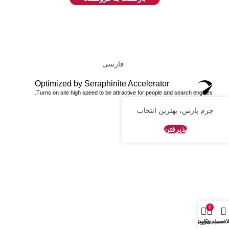
فارسی
Optimized by Seraphinite Accelerator
Turns on site high speed to be attractive for people and search engines.
چرم پارس، بهترین انتخاب
پذیرفتن
0
اقه مندی
سبد خرید
دسته ها
حساب کاربری من