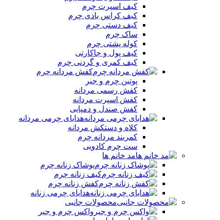
کیف اسپرت چرم
کیف کراس بادی چرم
کیف دستی چرم
ساک چرم
کوله پشتی چرم
کیف پول و جاکارتی
کیف کمری و گردنی چرم
کفش مردانه چرم
پوتین چرم و جیر
کفش رسمی مردانه
کفش اسپرت مردانه
کفش صندل و دمپایی
هدایای چرمی مردانه
کلاه و دستکش مردانه
کمربند مردانه چرم
ست چرم کادویی
مد خانم ها
پوشاک زنانه چرم
کیف زنانه چرم
کفش زنانه چرم
هدایای چرمی زنانه
محصولات جانبی
واکس چرم و جیر