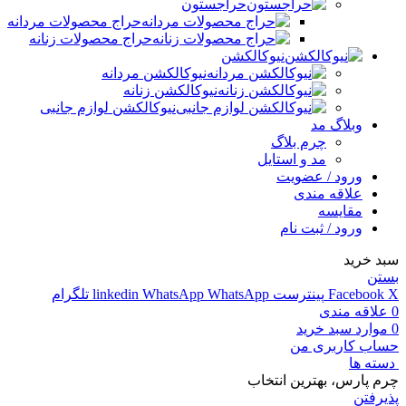
حراجستون
حراج محصولات مردانه
حراج محصولات زنانه
نیوکالکشن
نیوکالکشن مردانه
نیوکالکشن زنانه
نیوکالکشن لوازم جانبی
وبلاگ مد
چرم بلاگ
مد و استایل
ورود / عضویت
علاقه مندی
مقایسه
ورود / ثبت نام
سبد خرید
بستن
X
Facebook
پینترست
WhatsApp
WhatsApp
linkedin
تلگرام
0
علاقه مندی
0
موارد
سبد خرید
حساب کاربری من
دسته ها
چرم پارس، بهترین انتخاب
پذیرفتن