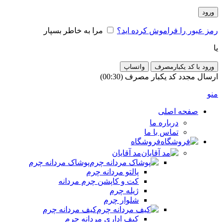
ورود
رمز عبور را فراموش کرده اید؟
مرا به خاطر بسپار
یا
ورود با کد یکبارمصرف
واتساپ
ارسال مجدد کد یکبار مصرف
(00:
30
)
منو
صفحه اصلی
درباره ما
تماس با ما
فروشگاه
مد آقایان
پوشاک مردانه چرم
پالتو مردانه چرم
کت و کاپشن چرم مردانه
ژیله چرم
شلوار چرم
کیف مردانه چرم
کیف اداری مردانه چرم