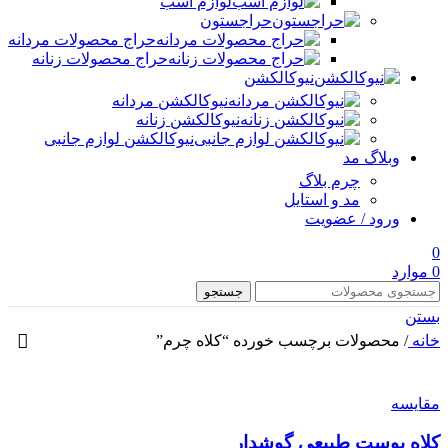
لوازم اسب
حراجستون
حراج محصولات مردانه
حراج محصولات زنانه
نیوکالکشن
نیوکالکشن مردانه
نیوکالکشن زنانه
نیوکالکشن لوازم جانبی
وبلاگ مد
چرم بلاگ
مد و استایل
ورود / عضویت
0
0
موارد
جستجو
بستن
خانه
/
محصولات برچسب خورده “کلاه چرم”
مقایسه
کلاه پوست طبیعی گوشدار