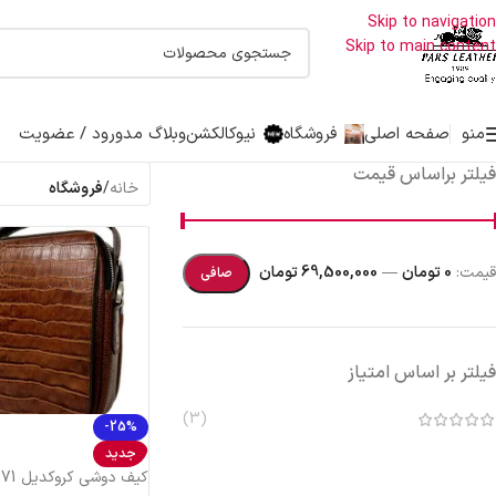
اولین دارنده نشان حلال جهانی صنایع چرم درایران
Skip to navigation
Skip to main content
منو
صفحه اصلی
فروشگاه
نیوکالکشن
وبلاگ مد
ورود / عضویت
فیلتر براساس قیمت
خانه
/
فروشگاه
قيمت:
0 تومان
—
69,500,000 تومان
صافی
فیلتر بر اساس امتیاز
(3)
-25%
جدید
کیف دوشی کروکدیل 777271