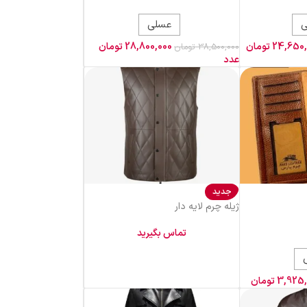
عسلی
24,650,
تومان
28,800,000
تومان
38,500,000
تومان
عدد
جدید
ژیله چرم لایه دار
تماس بگیرید
3,925,
تومان