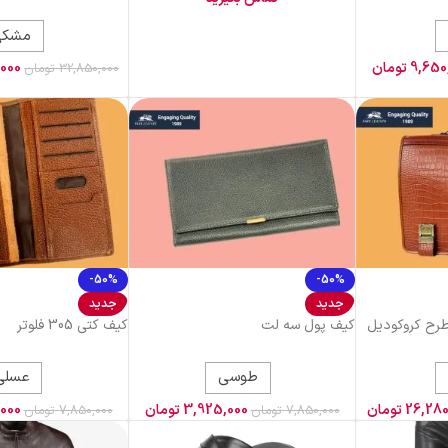
مشکی
9,650
تومان
000
32,850,000
تومان
-50%
-50%
جدید
جدید
طرح کروکودیل
کیف پول سه لت
کیف کتی 305 فلوتر
طوسی
عسلی
26,280
تومان
3,925,000
تومان
000
7,850,000
تومان
7,850,000
تومان