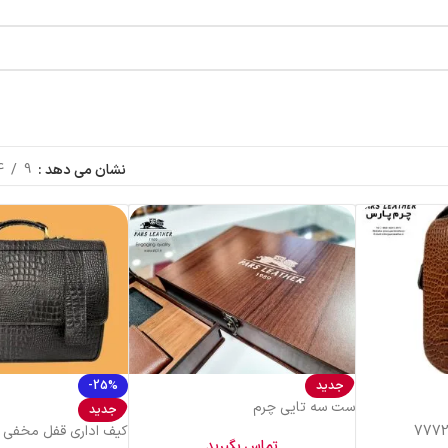
نشان می دهد
9
4
جدید
-25%
ست سه تایی چرم
جدید
کیف اداری قفل مخفی 
تماس بگیرید