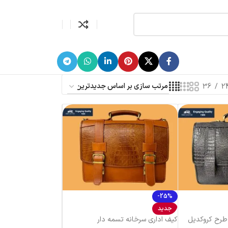
36
2
-25%
جدید
طرح کروکدیل
کیف اداری سرخانه تسمه دار