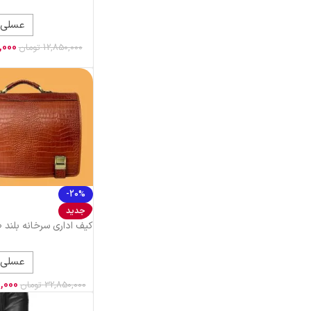
عسلی
,000
12,850,000
تومان
-20%
جدید
کیف اداری سرخانه بلند 
عسلی
,000
32,850,000
تومان