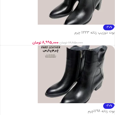
-30%
بوت دوزیپ زنانه 1223 چرم
8,995,000
تومان
12,850,000
تومان
-30%
بوت زنانه 1198چرم