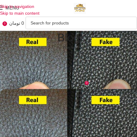
Skip to navigation
MENU
Skip to main content
0
تومان
0
Blog
Home
UNCATEGORIZED
انواع چرم طبیعی و مصنوعی به زبان
ساده
0
On 1404-05-27