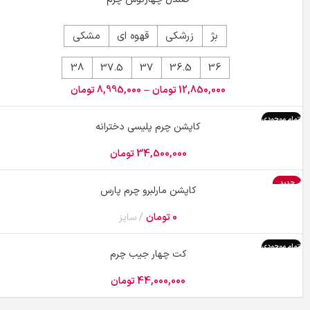
بژ
زرشکی
قهوه ای
مشکی
38
37.5
37
36.5
36
12,850,000
تومان
–
8,995,000
تومان
اتمام موجودی
کاپشن چرم پلیسی دخترانه
34,500,000
تومان
جدید
کاپشن مارلبرو چرم پارس
0
تومان
سایز
اتمام موجودی
کت چهار جیب چرم
44,000,000
تومان