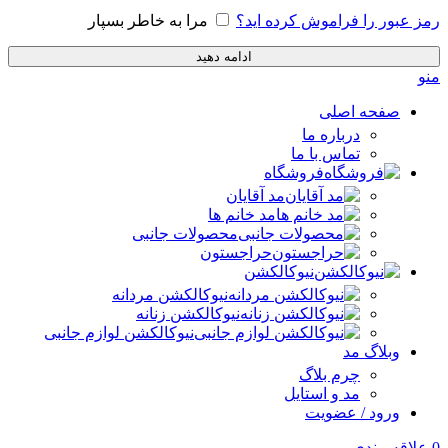
رمز عبور را فراموش کرده اید؟
مرا به خاطر بسپار
ادامه دهید
منو
صفحه اصلی
درباره ما
تماس با ما
فروشگاه
مد آقایان
مد خانم ها
محصولات جانبی
حراجستون
نیوکالکشن
نیوکالکشن مردانه
نیوکالکشن زنانه
نیوکالکشن لوازم جانبی
وبلاگ مد
چرم بلاگ
مد و استایل
ورود / عضویت
0
علاقه مندی