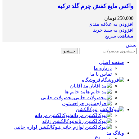
واکس مایع کفش چرم گلد ترکیه
250,000
تومان
افزودن به علاقه مندی
افزودن به سبد خرید
مشاهده سریع
بستن
جستجو
صفحه اصلی
درباره ما
تماس با ما
فروشگاه
مد آقایان
مد خانم ها
محصولات جانبی
حراجستون
نیوکالکشن
نیوکالکشن مردانه
نیوکالکشن زنانه
نیوکالکشن لوازم جانبی
وبلاگ مد
چرم بلاگ