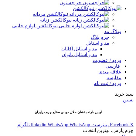
حراجستون
نیوکالکشن
نیوکالکشن مردانه
نیوکالکشن زنانه
نیوکالکشن لوازم جانبی
وبلاگ مد
چرم بلاگ
مد و استایل
مد و استایل آقایان
مد و استایل بانوان
ورود / عضویت
فارسی
علاقه مندی
مقایسه
ورود / ثبت نام
سبد خرید
بستن
اولین دارنده نشان حلال جهانی صنایع چرم درایران
X
Facebook
پینترست
WhatsApp
WhatsApp
linkedin
تلگرام
چرم پارس، بهترین انتخاب