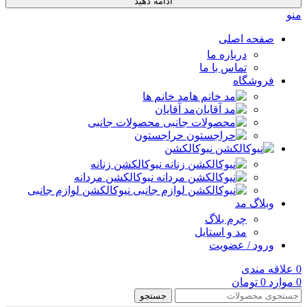
ادامه دهید
منو
صفحه اصلی
درباره ما
تماس با ما
فروشگاه
مد خانم ها
مد آقایان
محصولات جانبی
حراجستون
نیوکالکشن
نیوکالکشن زنانه
نیوکالکشن مردانه
نیوکالکشن لوازم جانبی
وبلاگ مد
چرم بلاگ
مد و استایل
ورود / عضویت
0
علاقه مندی
0
موارد
0
تومان
جستجو