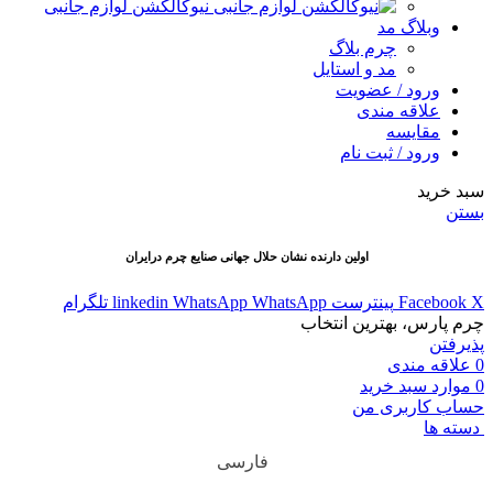
نیوکالکشن لوازم جانبی
وبلاگ مد
چرم بلاگ
مد و استایل
ورود / عضویت
علاقه مندی
مقایسه
ورود / ثبت نام
سبد خرید
بستن
اولین دارنده نشان حلال جهانی صنایع چرم درایران
X
Facebook
پینترست
WhatsApp
WhatsApp
linkedin
تلگرام
چرم پارس، بهترین انتخاب
پذیرفتن
0
علاقه مندی
0
موارد
سبد خرید
حساب کاربری من
دسته ها
فارسی