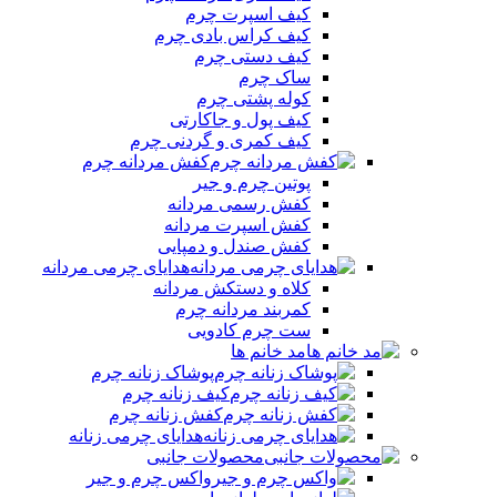
کیف اسپرت چرم
کیف کراس بادی چرم
کیف دستی چرم
ساک چرم
کوله پشتی چرم
کیف پول و جاکارتی
کیف کمری و گردنی چرم
کفش مردانه چرم
پوتین چرم و جیر
کفش رسمی مردانه
کفش اسپرت مردانه
کفش صندل و دمپایی
هدایای چرمی مردانه
کلاه و دستکش مردانه
کمربند مردانه چرم
ست چرم کادویی
مد خانم ها
پوشاک زنانه چرم
کیف زنانه چرم
کفش زنانه چرم
هدایای چرمی زنانه
محصولات جانبی
واکس چرم و جیر