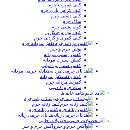
کیف اسپرت چرم
کیف کراس بادی چرم
کیف دستی چرم
ساک چرم
کوله پشتی چرم
کیف پول و جاکارتی
کیف کمری و گردنی چرم
کفش مردانه چرم
پوتین چرم و جیر
کفش رسمی مردانه
کفش اسپرت مردانه
کفش صندل و دمپایی
هدایای چرمی مردانه
کلاه و دستکش مردانه
کمربند مردانه چرم
ست چرم کادویی
مد خانم ها
پوشاک زنانه چرم
کیف زنانه چرم
کفش زنانه چرم
هدایای چرمی زنانه
محصولات جانبی
واکس چرم و جیر