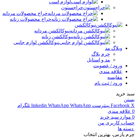
لوازم اسب
حراجستون
حراج محصولات مردانه
حراج محصولات زنانه
نیوکالکشن
نیوکالکشن مردانه
نیوکالکشن زنانه
نیوکالکشن لوازم جانبی
وبلاگ مد
چرم بلاگ
مد و استایل
ورود / عضویت
علاقه مندی
مقایسه
ورود / ثبت نام
سبد خرید
بستن
X
Facebook
پینترست
WhatsApp
WhatsApp
linkedin
تلگرام
0
علاقه مندی
0
موارد
سبد خرید
حساب کاربری من
دسته ها
چرم پارس، بهترین انتخاب