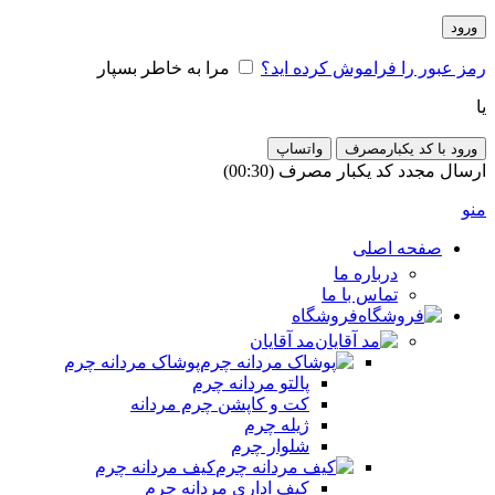
ورود
رمز عبور را فراموش کرده اید؟
مرا به خاطر بسپار
یا
ورود با کد یکبارمصرف
واتساپ
ارسال مجدد کد یکبار مصرف
(00:
30
)
منو
صفحه اصلی
درباره ما
تماس با ما
فروشگاه
مد آقایان
پوشاک مردانه چرم
پالتو مردانه چرم
کت و کاپشن چرم مردانه
ژیله چرم
شلوار چرم
کیف مردانه چرم
کیف اداری مردانه چرم