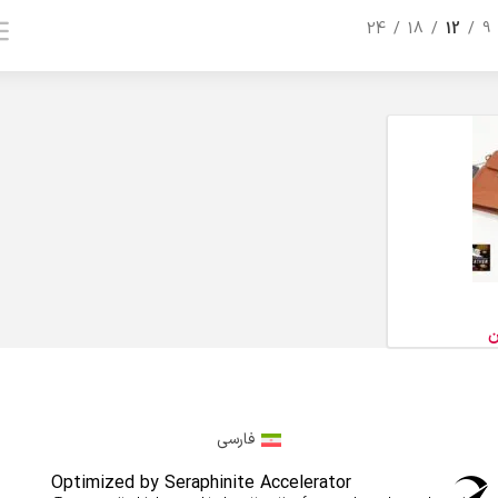
24
18
12
9
ن
فارسی
Optimized by Seraphinite Accelerator