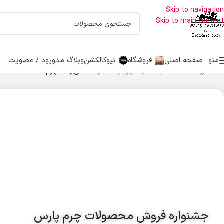
اولین دارنده نشان حلال جهانی صنایع چرم درایران
Skip to navigation
Skip to main content
منو
صفحه اصلی
فروشگاه
نیوکالکشن
وبلاگ مد
ورود / عضویت
خانه
/
فروشگاه
/
مد خانم ها
/
کیف چرم زنانه
/
کیف دستی زنانه چرم
جشنواره فروش محصولات چرم پارس