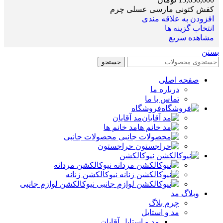
کفش کتونی مارسی عسلی چرم
افزودن به علاقه مندی
انتخاب گزینه ها
مشاهده سریع
بستن
جستجو
صفحه اصلی
درباره ما
تماس با ما
فروشگاه
مد آقایان
مد خانم ها
محصولات جانبی
حراجستون
نیوکالکشن
نیوکالکشن مردانه
نیوکالکشن زنانه
نیوکالکشن لوازم جانبی
وبلاگ مد
چرم بلاگ
مد و استایل
مد و استایل آقایان