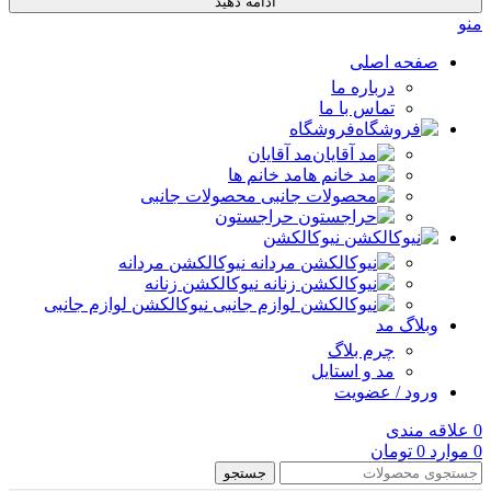
ادامه دهید
منو
صفحه اصلی
درباره ما
تماس با ما
فروشگاه
مد آقایان
مد خانم ها
محصولات جانبی
حراجستون
نیوکالکشن
نیوکالکشن مردانه
نیوکالکشن زنانه
نیوکالکشن لوازم جانبی
وبلاگ مد
چرم بلاگ
مد و استایل
ورود / عضویت
0
علاقه مندی
0
موارد
0
تومان
جستجو