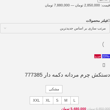
قيمت:
2,850,000 تومان
—
7,880,000 تومان
فیلتر محصولات
-20%
جدید
دستکش چرم مردانه دکمه دار 777385
مشکی
XXL
XL
S
M
L
5,480,000
تومان
6,850,000
تومان