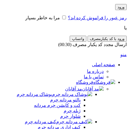
ورود
رمز عبور را فراموش کرده اید؟
مرا به خاطر بسپار
یا
ورود با کد یکبارمصرف
واتساپ
ارسال مجدد کد یکبار مصرف
(00:
30
)
منو
صفحه اصلی
درباره ما
تماس با ما
فروشگاه
مد آقایان
پوشاک مردانه چرم
پالتو مردانه چرم
کت و کاپشن چرم مردانه
ژیله چرم
شلوار چرم
کیف مردانه چرم
کیف اداری مردانه چرم