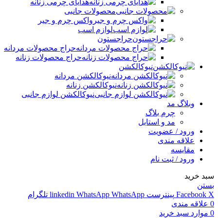
هدایای چرمی زنانه
محصولات جانبی
واکس چرم و جیر
لوازم اسب
حراجستون
حراج محصولات مردانه
حراج محصولات زنانه
نیوکالکشن
نیوکالکشن مردانه
نیوکالکشن زنانه
نیوکالکشن لوازم جانبی
وبلاگ مد
چرم بلاگ
مد و استایل
ورود / عضویت
علاقه مندی
مقایسه
ورود / ثبت نام
سبد خرید
بستن
X
Facebook
پینترست
WhatsApp
WhatsApp
linkedin
تلگرام
0
علاقه مندی
0
موارد
سبد خرید