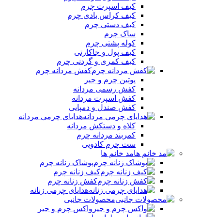
کیف اسپرت چرم
کیف کراس بادی چرم
کیف دستی چرم
ساک چرم
کوله پشتی چرم
کیف پول و جاکارتی
کیف کمری و گردنی چرم
کفش مردانه چرم
پوتین چرم و جیر
کفش رسمی مردانه
کفش اسپرت مردانه
کفش صندل و دمپایی
هدایای چرمی مردانه
کلاه و دستکش مردانه
کمربند مردانه چرم
ست چرم کادویی
مد خانم ها
پوشاک زنانه چرم
کیف زنانه چرم
کفش زنانه چرم
هدایای چرمی زنانه
محصولات جانبی
واکس چرم و جیر