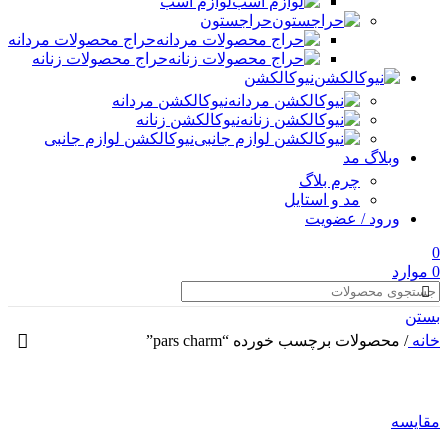
لوازم اسب
حراجستون
حراج محصولات مردانه
حراج محصولات زنانه
نیوکالکشن
نیوکالکشن مردانه
نیوکالکشن زنانه
نیوکالکشن لوازم جانبی
وبلاگ مد
چرم بلاگ
مد و استایل
ورود / عضویت
0
0
موارد
بستن
خانه
/
محصولات برچسب خورده “pars charm”
مقایسه