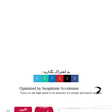
انتخاب گزینه ها
به اشتراک بگذارید:
Optimized by Seraphinite Accelerator
Turns on site high speed to be attractive for people and search engines.
هم
دستکش
انتخاب
6,850,000
تومان
چرم
اکنون
گزینه