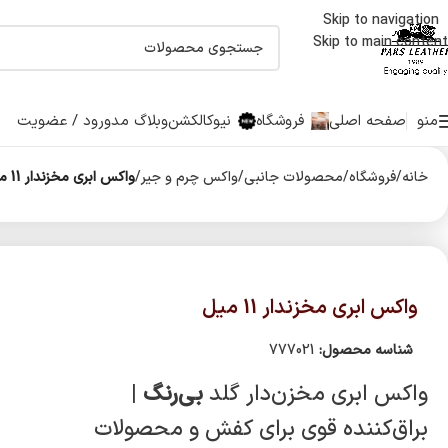
Skip to navigation
اولین دارنده نشان حلال جهانی صنایع چرم درایران
Skip to main content
منو
صفحه اصلی
فروشگاه
نیوکالکشن
وبلاگ مد
ورود / عضویت
خانه
/
فروشگاه
/
محصولات جانبی
/
واکس چرم و جیر
/
واکس ابری مخزندار 11 میل
واکس ابری مخزندار 11 میل
شناسه محصول:
777021
واکس ابری مخزن‌دار گلد
بی‌رنگ
|
براق‌کننده قوی برای کفش و محصولات