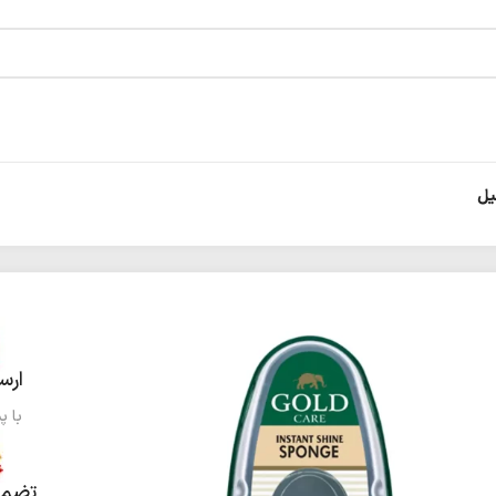
ارس
با پ
تضمی