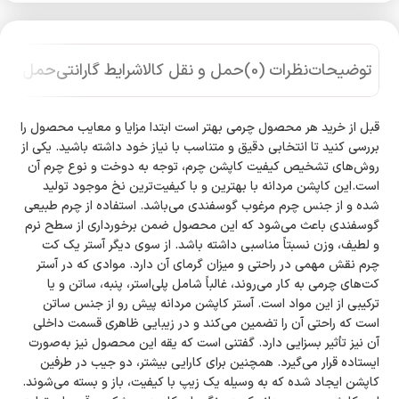
توضیحات
نظرات (0)
حمل و نقل کالا
شرایط گارانتی
حمل و نق
قبل از خرید هر محصول چرمی بهتر است ابتدا مزایا و معایب محصول را
بررسی کنید تا انتخابی دقیق و متناسب با نیاز خود داشته باشید. یکی از
روش‌های تشخیص کیفیت کاپشن چرم، توجه به دوخت و نوع چرم آن
است.این کاپشن مردانه با بهترین و با کیفیت‌ترین نخ موجود تولید
شده و از جنس چرم مرغوب گوسفندی می‌باشد. استفاده از چرم طبیعی
گوسفندی باعث می‌شود که این محصول ضمن برخورداری از سطح نرم
و لطیف، وزن نسبتاً مناسبی داشته باشد. از سوی دیگر آستر یک کت
چرم نقش مهمی در راحتی و میزان گرمای آن دارد. موادی که در آستر
کت‌های چرمی به کار می‌روند، غالباً شامل پلی‌استر، پنبه، ساتن و یا
ترکیبی از این مواد است. آستر کاپشن مردانه پیش رو از جنس ساتن
است که راحتی آن را تضمین می‌کند و در زیبایی ظاهری قسمت داخلی
آن نیز تأثیر بسزایی دارد. گفتنی است که یقه این محصول نیز به‌صورت
ایستاده قرار می‌گیرد. همچنین برای کارایی بیشتر، دو جیب در طرفین
کاپشن ایجاد شده که به وسیله یک زیپ با کیفیت، باز و بسته می‌شوند.