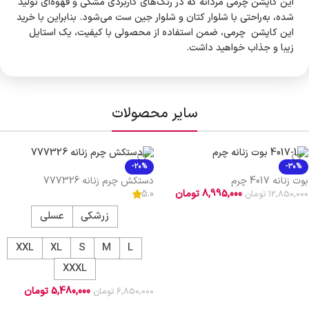
این کاپشن چرمی مردانه که در رنگ‌های کاربردی مشکی و قهوه‌ای تولید
شده، به‌راحتی با شلوار کتان و شلوار جین ست می‌شود. بنابراین با خرید
این کاپشن چرمی، ضمن استفاده از محصولی با کیفیت، یک استایل
زیبا و جذاب خواهید داشت.
سایر محصولات
-20%
-30%
بوت زنانه 4017 چرم
دستکش چرم زنانه 777326
8,995,000
تومان
5.0
12,850,000
تومان
افزودن به سبد خرید
زرشکی
عسلی
XXL
XL
S
M
L
XXXL
5,480,000
تومان
6,850,000
تومان