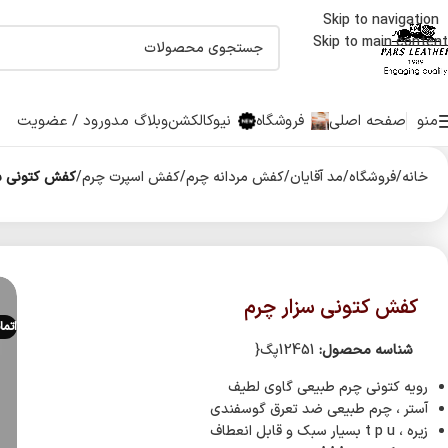
Skip to navigation
اولین دارنده نشان حلال جهانی صنایع چرم درایران
Skip to main content
منو
صفحه اصلی
فروشگاه
نیوکالکشن
وبلاگ مد
ورود / عضویت
خانه
/
فروشگاه
/
مد آقایان
/
کفش مردانه چرم
/
کفش اسپرت چرم
/
کفش کتونی سز
کفش کتونی سزار چرم
اتما
شناسه محصول:
12451پگ{
رویه کتونی چرم طبیعی گاوی لطیف
آستر ، چرم طبیعی ضد تعرق گوسفندی
زیره ، t p u بسیار سبک و قابل انعطاف