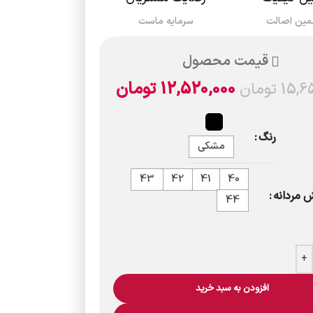
مین اصالت
سرمایه ماست
قیمت محصول
12,520,000
تومان
15,6
تومان
رنگ
مشکی
43
42
41
40
 مردانه
44
+
افزودن به سبد خرید