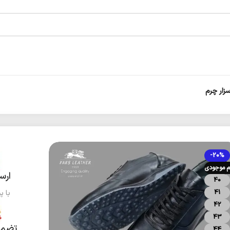
ار چرم
-20%
م موجودی
ارس
40
41
با پ
42
43
تضمی
44