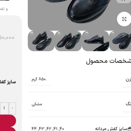
و تض
بزرگنمایی تصویر
50,000
خصات محصول
زن
.850 گرم
سایز کفش
نگ
مشکی
-
سایز کفش مردانه
44
,
43
,
42
,
41
,
40