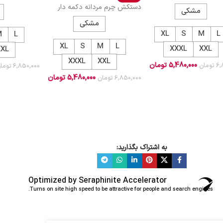
777316
دستکش چرم مردانه دکمه دار
مشکی
777385
مشکی
XL
S
M
L
M
L
XL
S
M
L
XXXL
XXL
XXL
XXXL
XXL
5,480,000
تومان
6,
تومان
6,850,000
توما
5,480,000
تومان
6,850,000
تومان
به اشتراک بگذارید:
Optimized by Seraphinite Accelerator
Turns on site high speed to be attractive for people and search engines.