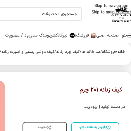
Skip to navigation
اولین دارنده نشان حلال جهانی صنایع چرم درایران
Skip to main content
منو
صفحه اصلی
فروشگاه
نیوکالکشن
وبلاگ مد
ورود / عضویت
خانه
/
فروشگاه
/
مد خانم ها
/
کیف چرم زنانه
/
کیف دوشی رسمی و اسپرت زنانه
/
کیف زنانه 201 چرم
در دست تولید | بزودی…
مقایسه
افزودن به علاقه مندی