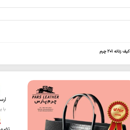
کیف زنانه 201 چرم
ارس
با پ
تضمی