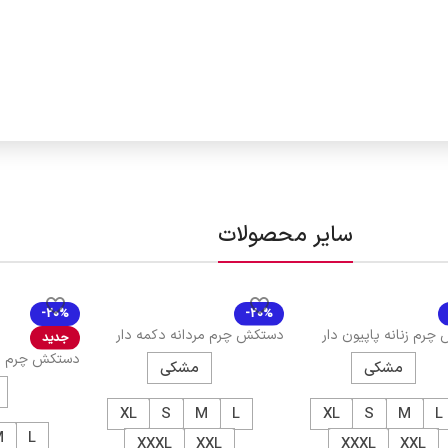
سایر محصولات
-20%
-20%
رم زنانه پاپیون دار
دستکش چرم مردانه دکمه دار
جدید
419001
دستکش چرم مر
مشکی
مشکی
777385
XL
S
M
L
XL
S
M
L
M
L
XXXL
XXL
XXXL
XXL