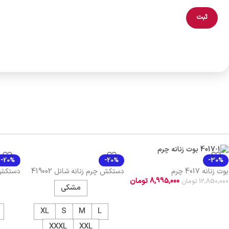
-20%
-20%
-30%
دستکش چرم زنانه شانل 419002
دستکش 
بوت زنانه 4017 چرم
419001
8,995,000
تومان
12,850,000
تومان
مشکی
XL
S
M
L
XXXL
XXL