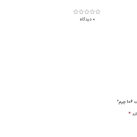
0 دیدگاه
م”
*
اند