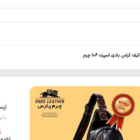
کیف کراس بادی اسپرت 106 چرم
ارس
با پ
تضمی