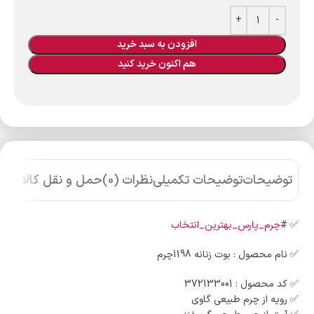
افزودن به سبد خرید
هم اکنون خرید کنید
توضیحات
توضیحات تکمیلی
نظرات (0)
حمل و نقل کالا
✅️ #
چرم_پارس_بهترین_انتخاب
✅️ نام محصول : بوت زنانه 1198چرم
✅️ کد محصول : 372133001
✅️ رویه از چرم طبیعی گاوی