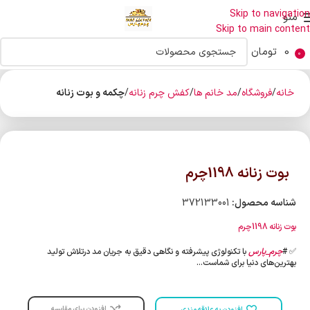
Skip to navigation
منو
Skip to main content
0
تومان
0
خانه
فروشگاه
مد خانم ها
کفش چرم زنانه
چکمه و بوت زنانه
بوت زنانه 1198چرم
شناسه محصول:
372133001
بوت زنانه 1198چرم
✅️ #
چرم_پارس
با تکنولوژی پیشرفته و نگاهی دقیق به جریان مد درتلاش تولید
بهترین‌های دنیا برای شماست…
افزودن برای مقایسه
افزودن به علاقه مندی