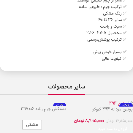
✅️ آستر از چرم طبیعی گوسفند
✅️ ترکیب چرم : طبیعی ساده
✅️ رنگ مشکی
✅️ سایز 36 تا 40
✅️ سبک و راحت
✅️ محصول 2025- ۲۰۲6
✅️ ترکیب پوشش،رسمی
✅️ بسیار خوش پوش
✅️ کیفیت عالی
سایر محصولات
-20%
-30%
دستکش چرم زنانه 397006
پوتین مردانه 494 کروکو
8,995,000
تومان
12,850,000
تومان
مشکی
افزودن به سبد خرید