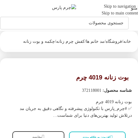
اولین دارنده نشان حلال جهانی صنایع چرم درایران
Skip to navigation
منو
Skip to main content
خانه
/
فروشگاه
/
مد خانم ها
/
کفش چرم زنانه
/
چکمه و بوت زنانه
بوت زنانه 4019 چرم
شناسه محصول:
372118001
بوت زنانه 4019 چرم
✅️ #چرم_پارس با تکنولوژی پیشرفته و نگاهی دقیق به جریان مد
درتلاش تولید بهترین‌های دنیا برای شماست…
مقایسه
افزودن به علاقه مندی