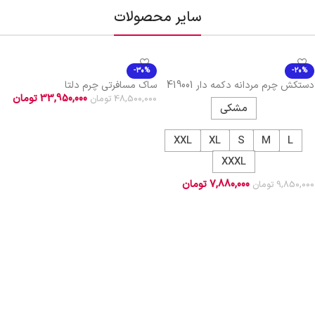
سایر محصولات
-30%
-20%
دستکش چرم مردانه دکمه دار 419001
ساک مسافرتی چرم دلتا
33,950,000
تومان
48,500,000
تومان
مشکی
افزودن به سبد خرید
XXL
XL
S
M
L
XXXL
7,880,000
تومان
9,850,000
تومان
انتخاب گزینه ها