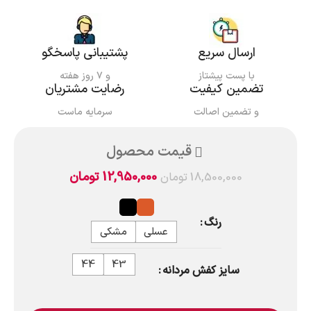
ارسال سریع
پشتیبانی پاسخگو
با پست پیشتاز
و ۷ روز هفته
تضمین کیفیت
رضایت مشتریان
و تضمین اصالت
سرمایه ماست
قیمت محصول
12,950,000
تومان
18,500,000
تومان
رنگ
عسلی
مشکی
44
43
سایز کفش مردانه