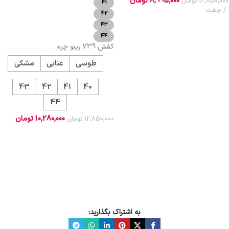
8,995,000
تومان
12,850,000
تومان
41
جفت
42
افزودن به سبد خرید
43
44
کفش 739 رینو چرم
طوسی
عنابی
مشکی
43
42
41
40
44
10,280,000
تومان
12,850,000
تومان
انتخاب گزینه ها
به اشتراک بگذارید: