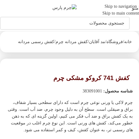
اولین دارنده نشان حلال جهانی صنایع چرم درایران
Skip to navigation
منو
Skip to main content
خانه
/
فروشگاه
/
مد آقایان
/
کفش مردانه چرم
/
کفش رسمی مردانه
کفش 741 کروکو مشکی چرم
شناسه محصول:
383091001
چرم لاکی یا ورنی نوعی چرم است که دارای سطحی بسیار شفاف،
براق و صیقلی است. سطح آن به دلیل وجود چرم، ضد آب است. وقتی
به یک کفش براق و ضد آب فکر می کنیم، اولین گزینه ای که به ذهن
خطور می‌کند، کفش های ورنی است. این نوع چرم اغلب در موقعیت
های رسمی تر، به عنوان کفش، کیف و کمر استفاده می شود.