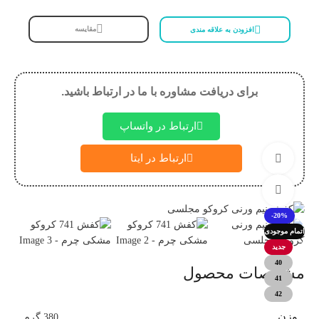
مقایسه
افزودن به علاقه مندی
برای دریافت مشاوره با ما در ارتباط باشید.
ارتباط در واتساپ
ارتباط در ایتا
تماشای ویدئو
بزرگنمایی تصویر
-20%
اتمام موجودی
جدید
40
مشخصات محصول
41
42
وزن
380 گرم